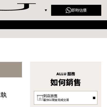
即時估價
ior（迪奧）
Gucci（古馳）
nciaga (巴黎世家)
Fendi (芬迪)
ALLU 服務
如何銷售
或執
到店放售
最快以現金完成交易