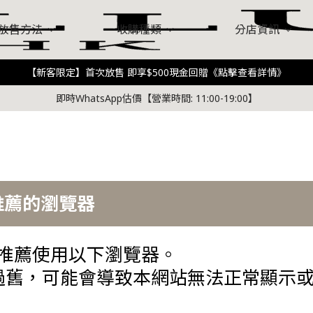
放售方法
收購種類
分店資訊
【新客限定】首次放售 即享$500現金回贈《點擊查看詳情》
馬仕）
Chanel（香奈兒）
D
所有分店
關於我們
銅鑼灣店
客戶評論
到店放售
中環店
常見問題
佐敦旗鑑店
Value Designer​
觀塘店
即時WhatsApp估價【營業時間: 11:00-19:00】
n（路易威登）
Prada (普拉達)
Bale
琳）
其他品牌
推薦的瀏覽器
，推薦使用以下瀏覽器。
過舊，可能會導致本網站無法正常顯示