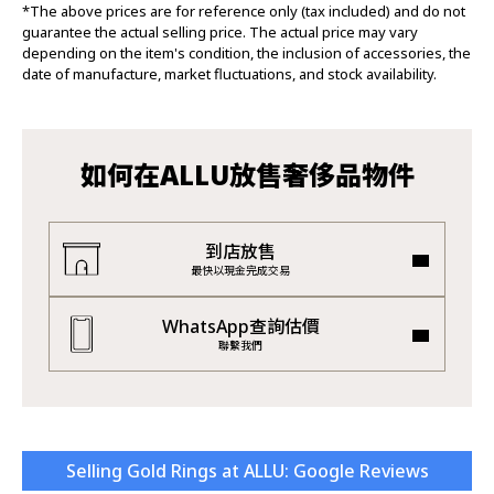
*The above prices are for reference only (tax included) and do not
guarantee the actual selling price. The actual price may vary
depending on the item's condition, the inclusion of accessories, the
date of manufacture, market fluctuations, and stock availability.
如何在ALLU放售奢侈品物件
到店放售
最快以現金完成交易
WhatsApp查詢估價
聯繫我們
Selling Gold Rings at ALLU: Google Reviews