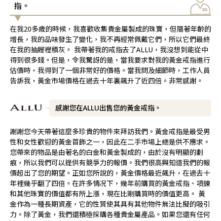
指。
在我20多歲的時候，我喜歡收集貴金屬製成的珠寶，但隨著年齡的
增長，我的品味發生了變化，我不再經常佩戴它們，所以它們最終
在我的抽屜裡積灰。 我帶著我的戒指去了ALLU，我沒想到能從中
得到很多錢。但是，令我驚訝的是，當我要求對我的黃金戒指進行
估價時，我得到了一個非常好的價格。當我問及細節時，工作人員
告訴我，黃金市場價格在過去十年裏飆升了近四倍。非常感謝。
感謝您在ALLU出售您的黃金戒指。
謝謝您今天帶著這麼多珍貴的物件來拜訪我們。黃金戒指是最受男
性和女性歡迎的黃金首飾之一，因此在二手市場上總是供不應求。
您帶來的物品是由著名的白金和黃金製成的，由於沒有明顯的劃
痕，所以我們可以提供有競爭力的報價。我們很高興知道我們的報
價超出了您的期望。正如您所說的，黃金價格最近飆升，在過去十
年裡幾乎翻了四倍。在許多情况下，幾年前購買的黃金戒指、項鍊
和其他珠寶的價值都有所上漲，現在比剛購買時的價值更高。 黃
金作為一種長期資產，它的性質使其具有其他物件無法比擬的吸引
力。除了黃金，我們還積極採購各種貴金屬產品。如果您還有任何