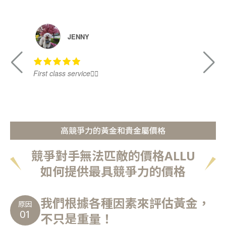
JENNY
First class service👍🏻
Ni
高競爭力的黃金和貴金屬價格
競爭對手無法匹敵的價格ALLU
如何提供最具競爭力的價格
我們根據各種因素來評估黃金，
原因
01
不只是重量！