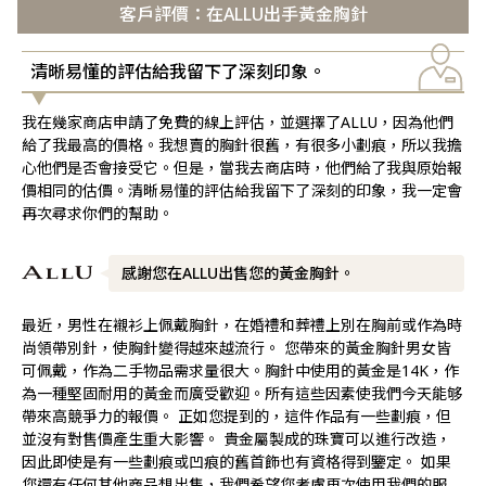
客戶評價：在ALLU出手黃金胸針
清晰易懂的評估給我留下了深刻印象。
我在幾家商店申請了免費的線上評估，並選擇了ALLU，因為他們
給了我最高的價格。我想賣的胸針很舊，有很多小劃痕，所以我擔
心他們是否會接受它。但是，當我去商店時，他們給了我與原始報
價相同的估價。清晰易懂的評估給我留下了深刻的印象，我一定會
再次尋求你們的幫助。
感謝您在ALLU出售您的黃金胸針。
最近，男性在襯衫上佩戴胸針，在婚禮和葬禮上別在胸前或作為時
尚領帶別針，使胸針變得越來越流行。 您帶來的黃金胸針男女皆
可佩戴，作為二手物品需求量很大。胸針中使用的黃金是14K，作
為一種堅固耐用的黃金而廣受歡迎。所有這些因素使我們今天能够
帶來高競爭力的報價。 正如您提到的，這件作品有一些劃痕，但
並沒有對售價產生重大影響。 貴金屬製成的珠寶可以進行改造，
因此即使是有一些劃痕或凹痕的舊首飾也有資格得到鑒定。 如果
您還有任何其他商品想出售，我們希望您考慮再次使用我們的服