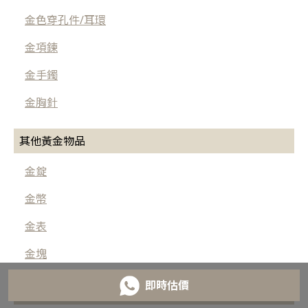
金色穿孔件/耳環
金項鍊
金手鐲
金胸針
其他黃金物品
金錠
金幣
金表
金塊
即時估價
按等級劃分白金