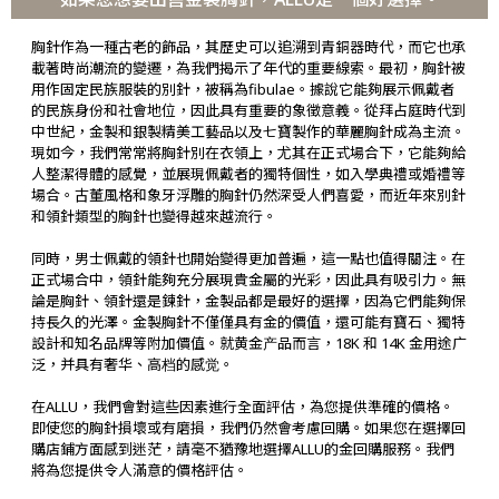
胸針作為一種古老的飾品，其歷史可以追溯到青銅器時代，而它也承
載著時尚潮流的變遷，為我們揭示了年代的重要線索。最初，胸針被
用作固定民族服裝的別針，被稱為fibulae。據說它能夠展示佩戴者
的民族身份和社會地位，因此具有重要的象徵意義。從拜占庭時代到
中世紀，金製和銀製精美工藝品以及七寶製作的華麗胸針成為主流。
現如今，我們常常將胸針別在衣領上，尤其在正式場合下，它能夠給
人整潔得體的感覺，並展現佩戴者的獨特個性，如入學典禮或婚禮等
場合。古董風格和象牙浮雕的胸針仍然深受人們喜愛，而近年來別針
和領針類型的胸針也變得越來越流行。
同時，男士佩戴的領針也開始變得更加普遍，這一點也值得關注。在
正式場合中，領針能夠充分展現貴金屬的光彩，因此具有吸引力。無
論是胸針、領針還是鍊針，金製品都是最好的選擇，因為它們能夠保
持長久的光澤。金製胸針不僅僅具有金的價值，還可能有寶石、獨特
設計和知名品牌等附加價值。就黄金产品而言，18K 和 14K 金用途广
泛，并具有奢华、高档的感觉。
在ALLU，我們會對這些因素進行全面評估，為您提供準確的價格。
即使您的胸針損壞或有磨損，我們仍然會考慮回購。如果您在選擇回
購店鋪方面感到迷茫，請毫不猶豫地選擇ALLU的金回購服務。我們
將為您提供令人滿意的價格評估。