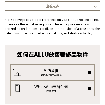
查看更多
*The above prices are for reference only (tax included) and do not
guarantee the actual selling price. The actual price may vary
depending on the item's condition, the inclusion of accessories, the
date of manufacture, market fluctuations, and stock availability.
如何在ALLU放售奢侈品物件
到店放售
最快以現金完成交易
WhatsApp查詢估價
聯繫我們