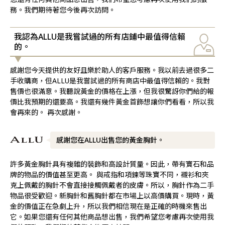
務。我們期待著您今後再次訪問。
我認為ALLU是我嘗試過的所有店鋪中最值得信賴
的。
感謝您今天提供的友好且樂於助人的客戶服務。我以前去過很多二
手收購商，但ALLU是我嘗試過的所有商店中最值得信賴的。我對
售價也很滿意。我聽說黃金的價格在上漲，但我很驚訝你們給的報
價比我預期的還要高。我還有幾件黃金首飾想讓你們看看，所以我
會再來的。 再次感謝。
感謝您在ALLU出售您的黃金胸針。
許多黃金胸針具有複雜的裝飾和高設計質量。因此，帶有寶石和品
牌的物品的價值甚至更高。 與戒指和項鍊等珠寶不同，襯衫和夾
克上佩戴的胸針不會直接接觸佩戴者的皮膚。所以，胸針作為二手
物品很受歡迎。新胸針和舊胸針都在市場上以高價購買。現時，黃
金的價值正在急劇上升，所以我們相信現在是正確的時機來售出
它。如果您還有任何其他商品想出售，我們希望您考慮再次使用我