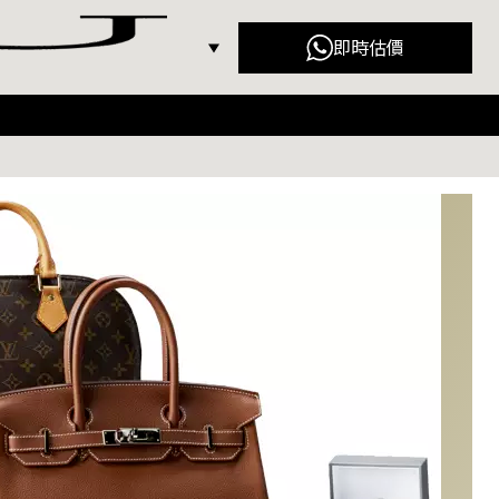
即時估價
ior（迪奧）
Gucci（古馳）
nciaga (巴黎世家)
Fendi (芬迪)