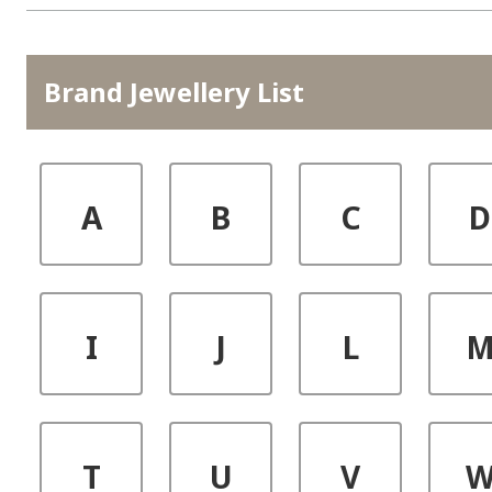
Brand Jewellery List
A
B
C
D
I
J
L
T
U
V