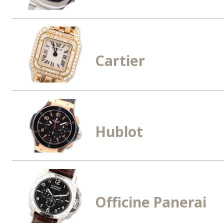
Cartier
Hublot
Officine Panerai