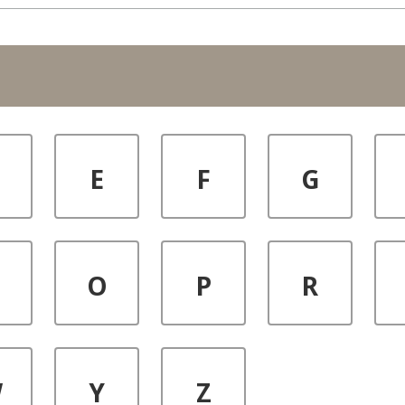
E
F
G
M
O
P
R
W
Y
Z