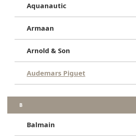
Aquanautic
Armaan
Arnold & Son
Audemars Piguet
B
Balmain