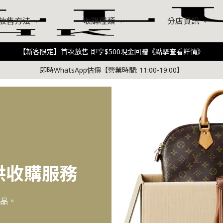
放售方法
收購種類
分店資訊
【新客限定】首次放售 即享$500現金回贈《點擊查看詳情》
馬仕）
Chanel（香奈兒）
D
所有分店
關於我們
銅鑼灣店
客戶評論
到店放售
中環店
常見問題
佐敦旗鑑店
Value Designer​
觀塘店
即時WhatsApp估價【營業時間: 11:00-19:00】
n（路易威登）
Prada (普拉達)
Bale
琳）
其他品牌
供收購服務
品。