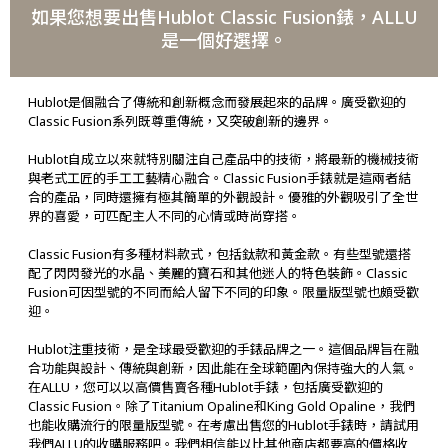
如果您想要出售Hublot Classic Fusion錶，ALLU
是一個好選擇。
Hublot是個融合了傳統和創新概念而發展起來的品牌。廣受歡迎的
Classic Fusion系列既尊重傳統，又突破創新的邊界。
Hublot自成立以來就特別關注自己產品中的技術，將最新的機械技術
與老式工匠的手工工藝精心融合。Classic Fusion手錶就是這兩者結
合的產品，同時還擁有極其簡單的外觀設計。優雅的外觀吸引了全世
界的喜愛，可匹配主人不同的心情或時尚穿搭。
Classic Fusion有多種材料款式，包括鈦款和黃金款。有些型號還搭
配了閃閃發光的水晶、美麗的寶石和其他迷人的特色裝飾。Classic
Fusion可因型號的不同而給人留下不同的印象。限量版型號也頗受歡
迎。
Hublot注重技術，是全球最受歡迎的手錶品牌之一。這個品牌旨在融
合功能與設計、傳統與創新，因此能在全球範圍內保持強大的人氣。
在ALLU，您可以以高價售賣各種Hublot手錶，包括廣受歡迎的
Classic Fusion。除了Titanium Opaline和King Gold Opaline，我們
也能收購流行的限量版型號。在考慮出售您的Hublot手錶時，請試用
我們ALLU的收購服務吧。我們相信能以比其他商店都要高的價格收