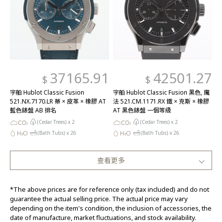
37165.91
42501.27
$
$
宇舶 Hublot Classic Fusion
宇舶 Hublot Classic Fusion 黑色, 魔
521.NX.7170.LR 蒂 × 皮革 × 橡膠 AT
法 521.CM.1171.RX 鐵 × 克斯 × 橡膠
藍色錶盤 AB 排名
AT 黑色錶盤 一個等級
(Cedar Trees) x
2
(Cedar Trees) x
2
(Bath Tubs) x
26
(Bath Tubs) x
26
查看更多
*The above prices are for reference only (tax included) and do not
guarantee the actual selling price. The actual price may vary
depending on the item's condition, the inclusion of accessories, the
date of manufacture, market fluctuations, and stock availability.