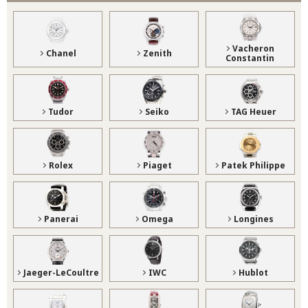
Vacheron
Chanel
Zenith
Constantin
Tudor
Seiko
TAG Heuer
Rolex
Piaget
Patek Philippe
Panerai
Omega
Longines
Jaeger-LeCoultre
IWC
Hublot