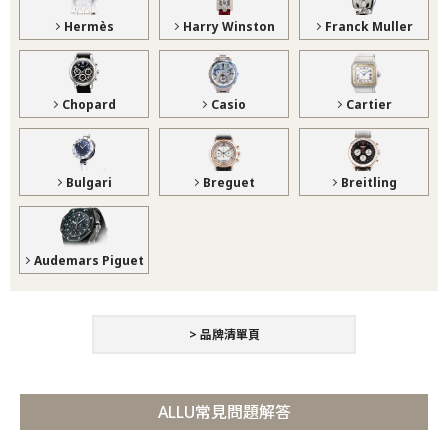
Hermès
Harry Winston
Franck Muller
Chopard
Casio
Cartier
Bulgari
Breguet
Breitling
Audemars Piguet
> 品牌清單頁
ALLU常見問題解答