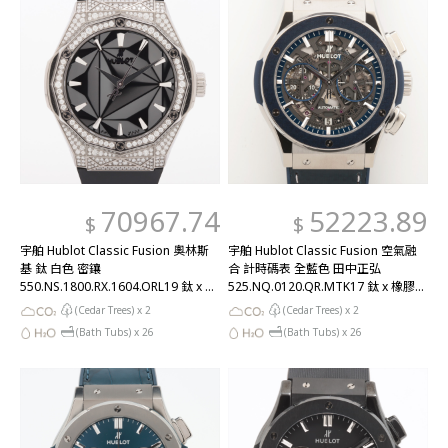
70967.74
52223.89
$
$
宇舶 Hublot Classic Fusion 奧林斯
宇舶 Hublot Classic Fusion 空氣融
基 鈦 白色 密鑲
合 計時碼表 全藍色 田中正弘
550.NS.1800.RX.1604.ORL19 鈦 x 橡
525.NQ.0120.QR.MTK17 鈦 x 橡膠
膠 AT 黑色錶盤 AB 排名
AT 骨架錶盤 一個等級
(Cedar Trees) x
2
(Cedar Trees) x
2
(Bath Tubs) x
26
(Bath Tubs) x
26