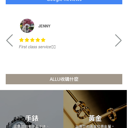
JENNY
First class service👍🏻
Ni
ALLU收購什麼
手錶
黃金
出售您的奢侈品手錶。
出售您的黃金和貴金屬。