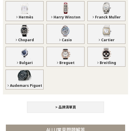
Hermès
Harry Winston
Franck Muller
Chopard
Casio
Cartier
Bulgari
Breguet
Breitling
Audemars Piguet
> 品牌清單頁
ALLU常見問題解答