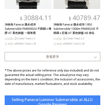
30884.11
40789.47
$
$
沛納海 Panerai 路未成年
沛納海 Panerai 路未成年 1950
Submersible PAM00024 不銹鋼 x 橡
Submersible 1000m PAM00243 不
膠 AT 黑色錶盤 一個等級
銹鋼 x 尼龍 AT 黑色錶盤 AB 排名
(Cedar Trees) x
2
(Cedar Trees) x
2
(Bath Tubs) x
26
(Bath Tubs) x
26
查看更多
*The above prices are for reference only (tax included) and do not
guarantee the actual selling price. The actual price may vary
depending on the item's condition, the inclusion of accessories, the
date of manufacture, market fluctuations, and stock availability.
Selling Panerai Luminor Submersible at ALLU:
Google Reviews