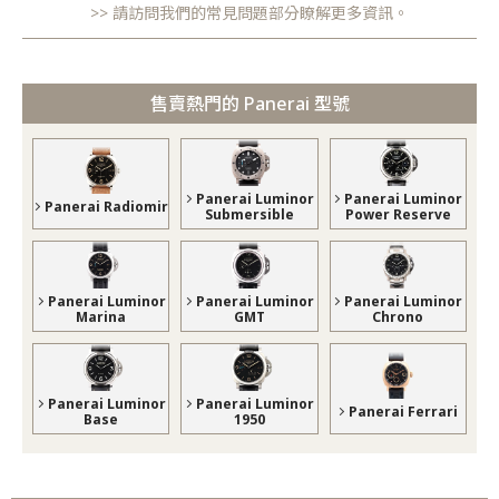
請訪問我們的常見問題部分瞭解更多資訊。
售賣熱門的 Panerai 型號
Panerai Luminor
Panerai Luminor
Panerai Radiomir
Submersible
Power Reserve
Panerai Luminor
Panerai Luminor
Panerai Luminor
Marina
GMT
Chrono
Panerai Luminor
Panerai Luminor
Panerai Ferrari
Base
1950