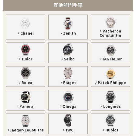
其他熱門手錶
Vacheron
Chanel
Zenith
Constantin
Tudor
Seiko
TAG Heuer
Rolex
Piaget
Patek Philippe
Panerai
Omega
Longines
Jaeger-LeCoultre
IWC
Hublot