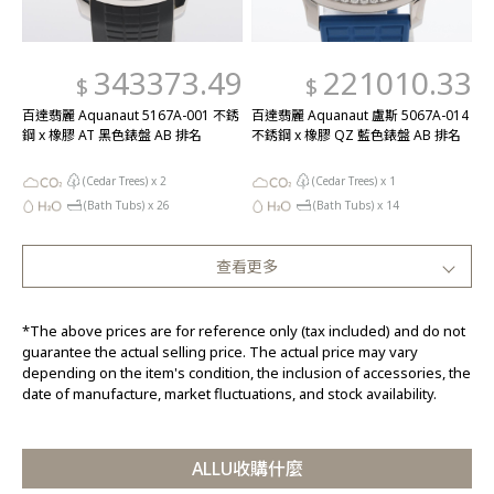
343373.49
221010.33
$
$
百達翡麗 Aquanaut 5167A-001 不銹
百達翡麗 Aquanaut 盧斯 5067A-014
鋼 x 橡膠 AT 黑色錶盤 AB 排名
不銹鋼 x 橡膠 QZ 藍色錶盤 AB 排名
(Cedar Trees) x
2
(Cedar Trees) x
1
(Bath Tubs) x
26
(Bath Tubs) x
14
查看更多
*The above prices are for reference only (tax included) and do not
guarantee the actual selling price. The actual price may vary
depending on the item's condition, the inclusion of accessories, the
date of manufacture, market fluctuations, and stock availability.
ALLU收購什麼