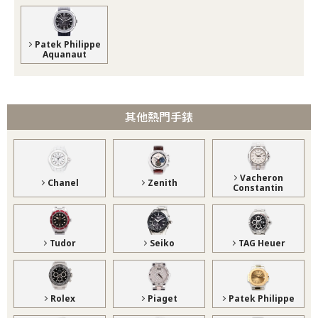
Patek Philippe
Aquanaut
其他熱門手錶
Vacheron
Chanel
Zenith
Constantin
Tudor
Seiko
TAG Heuer
Rolex
Piaget
Patek Philippe