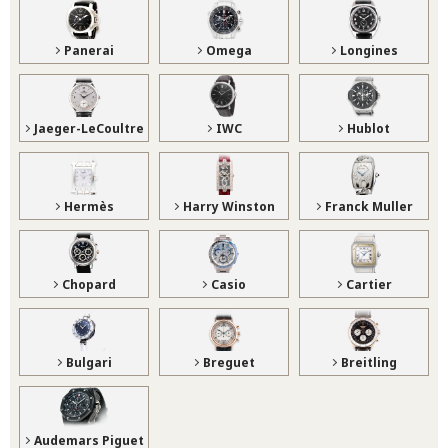
Panerai
Omega
Longines
Jaeger-LeCoultre
IWC
Hublot
Hermès
Harry Winston
Franck Muller
Chopard
Casio
Cartier
Bulgari
Breguet
Breitling
Audemars Piguet