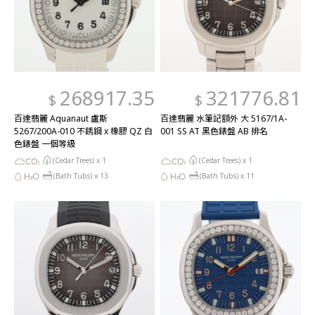
268917.35
321776.81
$
$
百達翡麗 Aquanaut 盧斯
百達翡麗 水筆記額外 大 5167/1A-
5267/200A-010 不銹鋼 x 橡膠 QZ 白
001 SS AT 黑色錶盤 AB 排名
色錶盤 一個等級
(Cedar Trees) x
1
(Cedar Trees) x
1
(Bath Tubs) x
13
(Bath Tubs) x
11