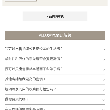
> 品牌清單頁
ALLU常見問題解答
我可以出售損壞或狀況較差的手錶嗎？
帶附件和保修的手錶是否會賣更高價？
我可以只出售手錶本體而不帶帶子嗎？
其他店鋪給我更高的售價。
請問每家門店的收購價有差別嗎？
我需要預約嗎？
在店內評估需要多長時間？