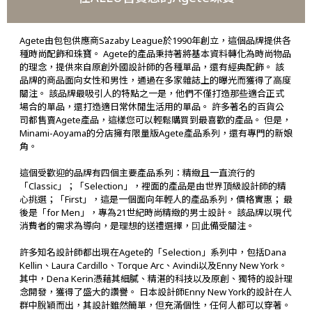
Agete由包包供應商Sazaby League於1990年創立，這個品牌提供各
種時尚配飾和珠寶。 Agete的產品秉持著將基本資料轉化為時尚物品
的理念，提供來自原創外國設計師的各種單品，還有經典配飾。 該
品牌的商品面向女性和男性，通過在多家雜誌上的曝光而獲得了高度
關注。 該品牌最吸引人的特點之一是，他們不僅打造那些適合正式
場合的單品，還打造適日常休閒生活用的單品。 許多著名的百貨公
司都售賣Agete產品，這樣您可以輕鬆購買到最喜歡的產品。 但是，
Minami-Aoyama的分店擁有限量版Agete產品系列，還有專門的新娘
角。
這個受歡迎的品牌有四個主要產品系列：精緻且一直流行的
「Classic」；「Selection」，裡面的產品是由世界頂級設計師的精
心挑選；「First」，這是一個面向年輕人的產品系列，價格實惠； 最
後是「for Men」，專為21世紀時尚精緻的男士設計。 該品牌以現代
消費者的需求為導向，是理想的送禮選擇，囙此備受關注。
許多知名設計師都出現在Agete的「Selection」系列中，包括Dana
Kellin、Laura Cardillo、Torque Arc、Avindi以及Enny New York。
其中，Dena Kerin憑藉其細膩、精湛的科技以及原創、獨特的設計理
念開發，獲得了盛大的讚譽。 日本設計師Enny New York的設計在人
群中脫穎而出，其設計雖然簡單，但充滿個性，任何人都可以穿著。