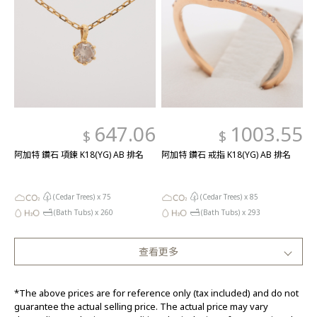
647.06
1003.55
$
$
阿加特 鑽石 項鍊 K18(YG) AB 排名
阿加特 鑽石 戒指 K18(YG) AB 排名
(Cedar Trees) x
75
(Cedar Trees) x
85
(Bath Tubs) x
260
(Bath Tubs) x
293
查看更多
*The above prices are for reference only (tax included) and do not
guarantee the actual selling price. The actual price may vary