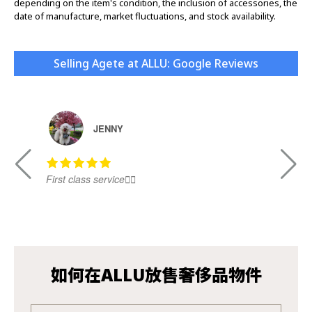
depending on the item's condition, the inclusion of accessories, the
date of manufacture, market fluctuations, and stock availability.
Selling Agete at ALLU: Google Reviews
JENNY
First class service👍🏻
Ni
如何在ALLU放售奢侈品物件