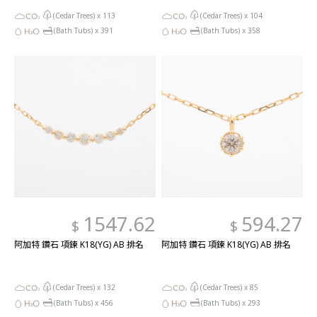
(Cedar Trees) x
113
(Cedar Trees) x
104
(Bath Tubs) x
391
(Bath Tubs) x
358
1547.62
594.27
$
$
阿加特 鑽石 項鍊 K18(YG) AB 排名
阿加特 鑽石 項鍊 K18(YG) AB 排名
(Cedar Trees) x
132
(Cedar Trees) x
85
(Bath Tubs) x
456
(Bath Tubs) x
293