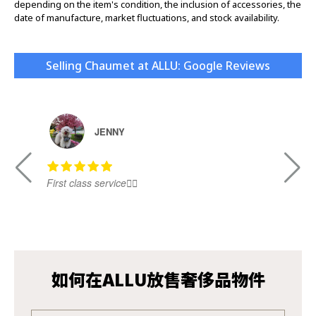
depending on the item's condition, the inclusion of accessories, the
date of manufacture, market fluctuations, and stock availability.
Selling Chaumet at ALLU: Google Reviews
JENNY
First class service👍🏻
Ni
如何在ALLU放售奢侈品物件