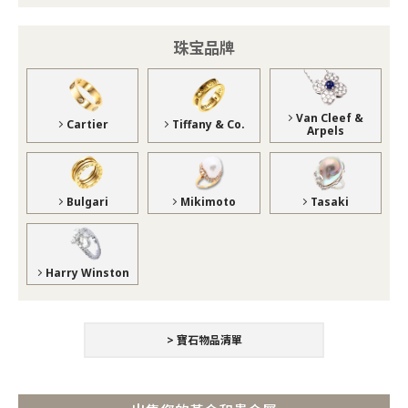
珠宝品牌
Van Cleef &
Cartier
Tiffany & Co.
Arpels
Bulgari
Mikimoto
Tasaki
Harry Winston
> 寶石物品清單