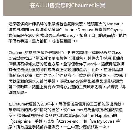
在ALLU售賣您的Chaumet珠寶
這家奢侈設計師品牌的手錶線包含氣勢恢宏、體積龐大的Anneau、
法式風格的Lien和法國女演員Catherine Deneuve最喜歡的Caycis。
這個品牌在2004年推出男士系列Dandy，拓寬了自己的產品線，他們
不僅有手錶，還有袖扣、戒指甚至圍巾。
Chaumet的標誌性顏色是鈷藍色，但在2008年，這個品牌的Class
One型號推出了第五種限量版顏色：珊瑚色。 這件大作採用珊瑚線
條和鑽石線條交替的配色方案，全球僅發佈了999件，這使得這款擁
有奇迹機械力量的物件成為真正受歡迎的產品。 此外，在這個品牌
旗艦系列發佈十周年之際，他們發佈了一款新的手錶型號，一款採用
黑鈦錶殼的潛水夫計時手錶。 這款Dandy的新型號產品還能够顯示
第二個時區，錶盤上刻有六個精心挑選的主要城市名稱，以實現世界
時間功能。
在Chaumet經營的230年中，每個領域最優秀的工匠都能做出貢獻，
帶來精緻的風格和精巧的機芯，使Chaumet成為全球頂級鐘錶製造
商。 這個品牌的特別產品包括獻給皇后Joséphine Napoleon的
「Joséphine」手錶，以及「Attrape-moi」和「Be My Love」手
錶，所有這些手錶都非常漂亮，一生中至少應該試戴一次。