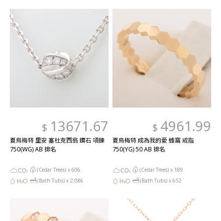
13671.67
4961.99
$
$
夏烏梅特 里安 塞杜克西翁 鑽石 項鍊
夏烏梅特 成為我的愛 蜂窩 戒指
750(WG) AB 排名
750(YG) 50 AB 排名
(Cedar Trees) x
606
(Cedar Trees) x
189
(Bath Tubs) x
2,086
(Bath Tubs) x
652