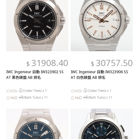
31908.40
30757.50
$
$
IWC Ingenieur 自動 IW323902 SS
IWC Ingenieur 自動 IW323906 SS
AT 黑色錶盤 AB 排名
AT 白色錶盤 AB 排名
(Cedar Trees) x
1
(Cedar Trees) x
1
(Bath Tubs) x
11
(Bath Tubs) x
11