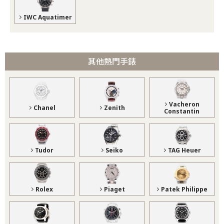
IWC Aquatimer
其他熱門手錶
Vacheron
Chanel
Zenith
Constantin
Tudor
Seiko
TAG Heuer
Rolex
Piaget
Patek Philippe