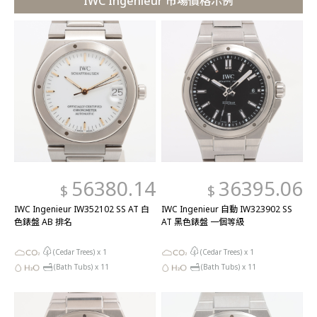
IWC Ingenieur 市場價格示例
56380.14
36395.06
$
$
IWC Ingenieur IW352102 SS AT 白
IWC Ingenieur 自動 IW323902 SS
色錶盤 AB 排名
AT 黑色錶盤 一個等級
(Cedar Trees) x
1
(Cedar Trees) x
1
(Bath Tubs) x
11
(Bath Tubs) x
11