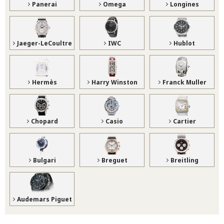
Panerai
Omega
Longines
Jaeger-LeCoultre
IWC
Hublot
Hermès
Harry Winston
Franck Muller
Chopard
Casio
Cartier
Bulgari
Breguet
Breitling
Audemars Piguet