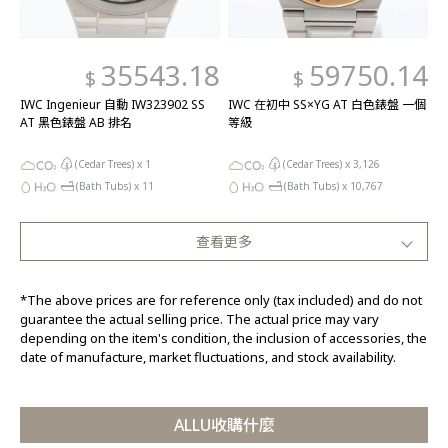
35543.18
59750.14
$
$
IWC Ingenieur 自動 IW323902 SS
IWC 在初中 SS×YG AT 白色錶盤 一個
AT 黑色錶盤 AB 排名
等級
(Cedar Trees) x
1
(Cedar Trees) x
3,126
(Bath Tubs) x
11
(Bath Tubs) x
10,767
查看更多
*The above prices are for reference only (tax included) and do not
guarantee the actual selling price. The actual price may vary
depending on the item's condition, the inclusion of accessories, the
date of manufacture, market fluctuations, and stock availability.
ALLU收購什麼