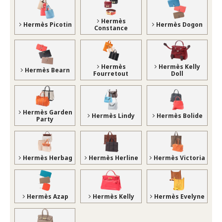
Hermès
Hermès Picotin
Hermès Dogon
Constance
Hermès
Hermès Kelly
Hermès Bearn
Fourretout
Doll
Hermès Garden
Hermès Lindy
Hermès Bolide
Party
Hermès Herbag
Hermès Herline
Hermès Victoria
Hermès Azap
Hermès Kelly
Hermès Evelyne