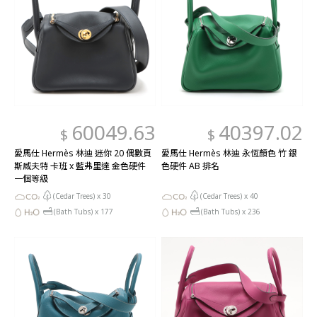
60049.63
40397.02
$
$
愛馬仕 Hermès 林迪 迷你 20 偶數頁
愛馬仕 Hermès 林迪 永恆顏色 竹 銀
斯威夫特 卡班 x 藍弗里達 金色硬件
色硬件 AB 排名
一個等級
(Cedar Trees) x
30
(Cedar Trees) x
40
(Bath Tubs) x
177
(Bath Tubs) x
236