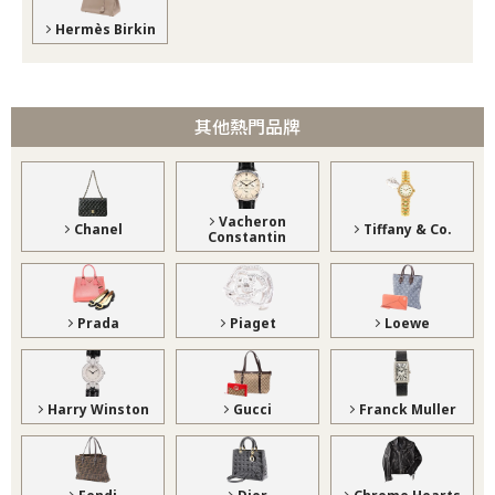
Hermès Birkin
其他熱門品牌
Vacheron
Chanel
Tiffany & Co.
Constantin
Prada
Piaget
Loewe
Harry Winston
Gucci
Franck Muller