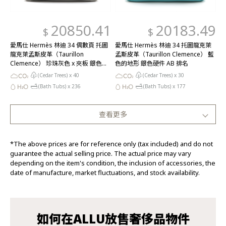
20850.41
20183.49
$
$
愛馬仕 Hermès 林迪 34 偶數頁 托圖
愛馬仕 Hermès 林迪 34 托圖龍克萊
龍克萊孟斯皮革（Taurillon
孟斯皮革（Taurillon Clemence） 藍
Clemence） 珍珠灰色 x 夾板 銀色硬
色的地形 銀色硬件 AB 排名
件 AB 排名
(Cedar Trees) x
40
(Cedar Trees) x
30
(Bath Tubs) x
236
(Bath Tubs) x
177
查看更多
*The above prices are for reference only (tax included) and do not
guarantee the actual selling price. The actual price may vary
depending on the item's condition, the inclusion of accessories, the
date of manufacture, market fluctuations, and stock availability.
如何在ALLU放售奢侈品物件