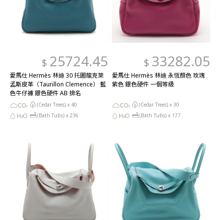
25724.45
33282.05
$
$
愛馬仕 Hermès 林迪 30 托圖龍克萊
愛馬仕 Hermès 林迪 永恆顏色 玫瑰
孟斯皮革（Taurillon Clemence） 藍
紫色 銀色硬件 一個等級
色牛仔褲 銀色硬件 AB 排名
(Cedar Trees) x
40
(Cedar Trees) x
30
(Bath Tubs) x
236
(Bath Tubs) x
177