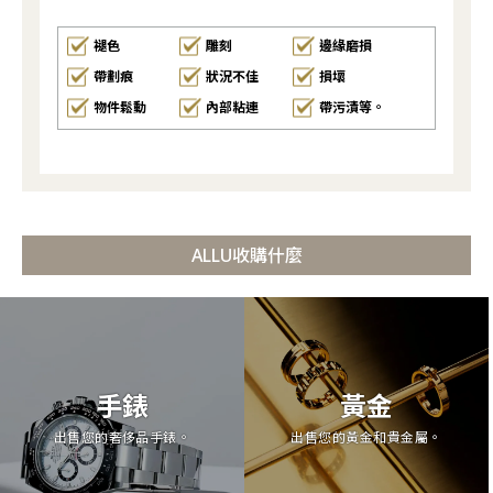
褪色
雕刻
邊緣磨損
帶劃痕
狀況不佳
損壞
物件鬆動
內部粘連
帶污漬等。
ALLU收購什麼
手錶
黃金
出售您的奢侈品手錶。
出售您的黃金和貴金屬。