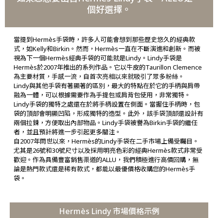
個好選擇。
當提到Hermès手袋時，許多人可能會想到那些歷史悠久的經典款
式，如Kelly和Birkin。然而，Hermès一直在不斷演進和創新。而被
視為下一個Hermès經典手袋的可能就是Lindy。Lindy手袋是
Hermès於2007年推出的系列作品。它以牛皮的Taurillon Clemence
為主要材質，手感一流，自首次亮相以來就吸引了眾多粉絲。
Lindy與其他手袋有著顯著的區別，最大的特點在於它的手柄與肩帶
融為一體，可以根據需要作為手提包或肩背包使用，非常獨特。
Lindy手袋的獨特之處還在於將手柄設置在側面。當握住手柄時，包
袋的頂部會明顯凹陷，形成獨特的造型。此外，該手袋頂部還設計有
兩個拉鍊，方便取出內部物品。Lindy手袋被譽為Birkin手袋的繼任
者，並且預計將進一步引起更多關注。
自2007年問世以來，Hermès的Lindy手袋在二手市場上備受矚目。
尤其是26號和30號尺寸以及採用明亮色彩的經典Hermès款式非常受
歡迎。作為具備豐富銷售渠道的ALLU，我們積極進行高價回購，無
論是熱門款式還是稀有款式，都能以最優價格收購您的Hermès手
袋。
Hermès Lindy 市場價格示例