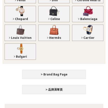
Fendi
Dior
Chrome Hearts
Chopard
Celine
Balenciaga
Louis Vuitton
Hermès
Cartier
Bulgari
> Brand Bag Page
> 品牌清單頁