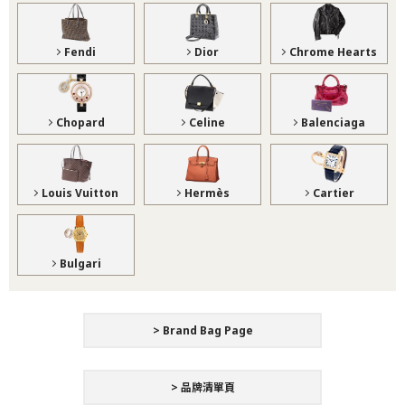
Fendi
Dior
Chrome Hearts
Chopard
Celine
Balenciaga
Louis Vuitton
Hermès
Cartier
Bulgari
> Brand Bag Page
> 品牌清單頁