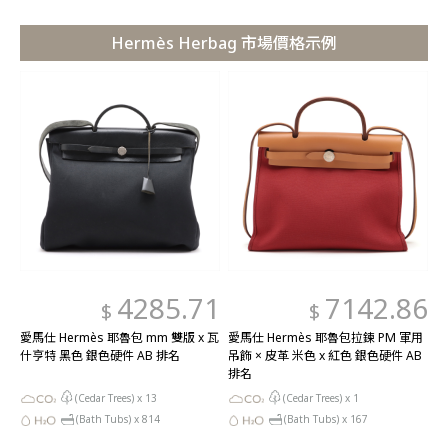
Hermès Herbag 市場價格示例
4285.71
7142.86
$
$
愛馬仕 Hermès 耶魯包 mm 雙版 x 瓦
愛馬仕 Hermès 耶魯包拉鍊 PM 軍用
什亨特 黑色 銀色硬件 AB 排名
吊飾 × 皮革 米色 x 紅色 銀色硬件 AB
排名
(Cedar Trees) x
13
(Cedar Trees) x
1
(Bath Tubs) x
814
(Bath Tubs) x
167