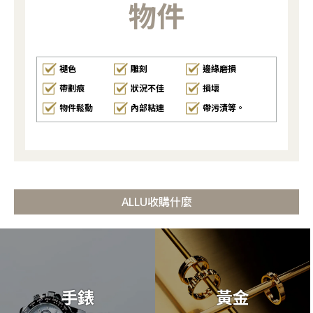
物件
褪色
雕刻
邊緣磨損
帶劃痕
狀況不佳
損壞
物件鬆動
內部粘連
帶污漬等。
ALLU收購什麼
手錶
黃金