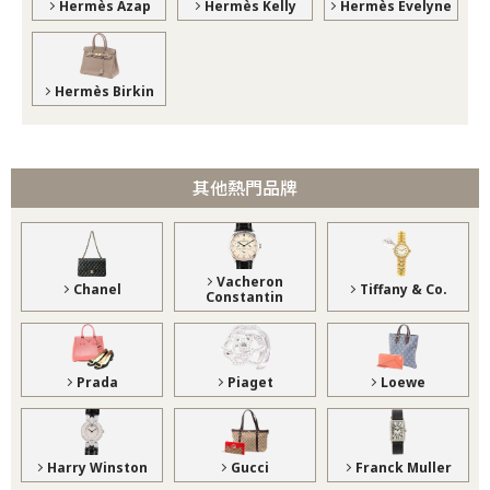
Hermès Azap
Hermès Kelly
Hermès Evelyne
Hermès Birkin
其他熱門品牌
Vacheron
Chanel
Tiffany & Co.
Constantin
Prada
Piaget
Loewe
Harry Winston
Gucci
Franck Muller