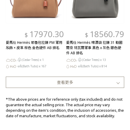
17970.30
18560.79
$
$
愛馬仕 Hermès 耶魯包拉鍊 PM 軍用
愛馬仕 Hermès 啤酒袋 拉鍊 31 勒圖
吊飾 × 皮革 棕色 金色硬件 AB 排名
爾奈 特瓦爾軍事 黑色 x 灰色 銀色硬
件 AB 排名
(Cedar Trees) x
1
(Cedar Trees) x
13
(Bath Tubs) x
167
(Bath Tubs) x
814
查看更多
*The above prices are for reference only (tax included) and do not
guarantee the actual selling price. The actual price may vary
depending on the item's condition, the inclusion of accessories, the
date of manufacture, market fluctuations, and stock availability.