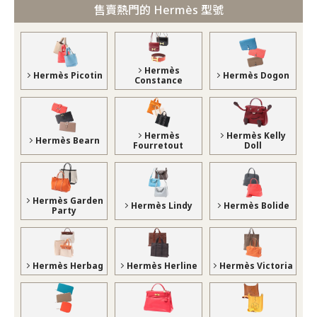
售賣熱門的 Hermès 型號
Hermès
Hermès Picotin
Hermès Dogon
Constance
Hermès
Hermès Kelly
Hermès Bearn
Fourretout
Doll
Hermès Garden
Hermès Lindy
Hermès Bolide
Party
Hermès Herbag
Hermès Herline
Hermès Victoria