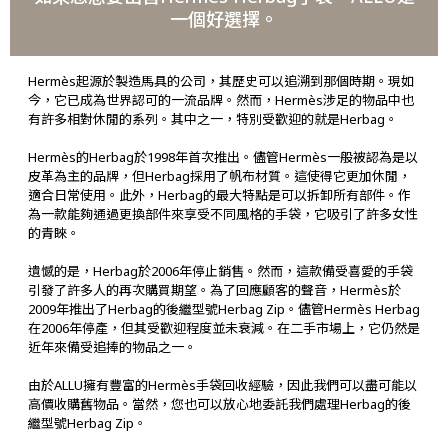
一個好選擇。
Hermès起源於製造馬具的公司，其歷史可以追溯到那個時期。現如
今，它已成為世界認可的一流品牌。然而，Hermès涉足的物品中也
有許多相對休閒的系列。其中之一，特別受歡迎的就是Herbag。
Hermès的Herbag於1998年首次推出。儘管Hermès一般被認為是以
皮革為主的品牌，但Herbag採用了帆布材質。這使得它更加休閒，
適合日常使用。此外，Herbag的最大特點是可以拆卸所有部件。作
為一款能夠通過更換部件來享受不同風格的手袋，它吸引了許多女性
的青睞。
遺憾的是，Herbag於2006年停止銷售。然而，這款備受喜愛的手袋
引發了許多人的再次購買期望。為了回應顧客的聲音，Hermès於
2009年推出了Herbag的後繼型號Herbag Zip。儘管Hermès Herbag
在2006年停產，但其受歡迎程度並未衰減。在二手市場上，它仍然是
近年來備受追捧的物品之一。
由於ALLU擁有豐富的Hermès手袋回收經驗，因此我們可以盡可能以
高價收購舊物品。當然，您也可以放心地委託我們處理Herbag的後
繼型號Herbag Zip。