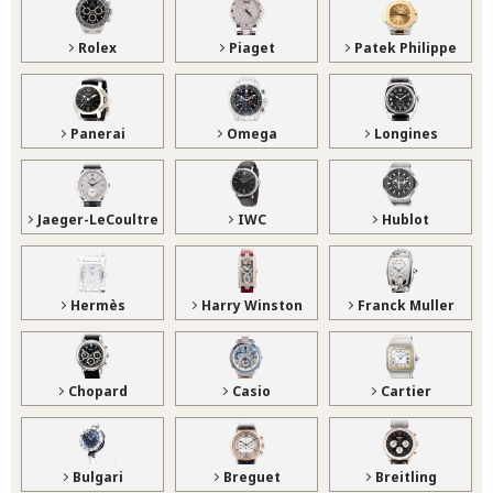
Rolex
Piaget
Patek Philippe
Panerai
Omega
Longines
Jaeger-LeCoultre
IWC
Hublot
Hermès
Harry Winston
Franck Muller
Chopard
Casio
Cartier
Bulgari
Breguet
Breitling