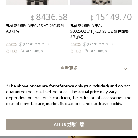
8436.58
15149.70
$
$
弗蘭克·穆勒 心連心 SS AT 銀色錶盤
弗蘭克·穆勒 心連心
AB 排名
5002SQZC1HJRED SS QZ 銀色錶盤
AB 排名
(Cedar Trees) x
0.2
(Cedar Trees) x
0.2
(Bath Tubs) x
3
(Bath Tubs) x
3
查看更多
*The above prices are for reference only (tax included) and do not
guarantee the actual selling price. The actual price may vary
depending on the item's condition, the inclusion of accessories, the
date of manufacture, market fluctuations, and stock availability.
ALLU收購什麼