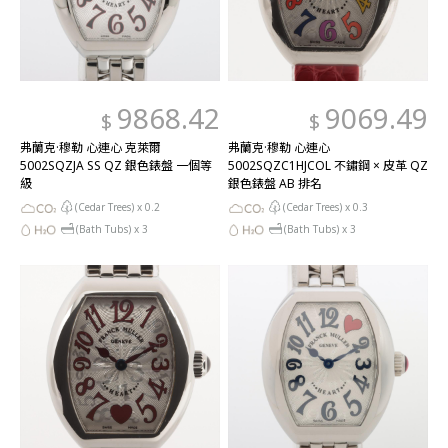
9868.42
9069.49
$
$
弗蘭克·穆勒 心連心 克萊爾
弗蘭克·穆勒 心連心
5002SQZJA SS QZ 銀色錶盤 一個等
5002SQZC1HJCOL 不鏽鋼 × 皮革 QZ
級
銀色錶盤 AB 排名
(Cedar Trees) x
0.2
(Cedar Trees) x
0.3
(Bath Tubs) x
3
(Bath Tubs) x
3