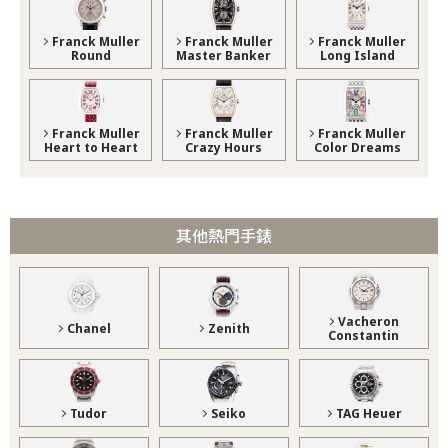
Franck Muller
Franck Muller
Franck Muller
Round
Master Banker
Long Island
Franck Muller
Franck Muller
Franck Muller
Heart to Heart
Crazy Hours
Color Dreams
其他熱門手錶
Vacheron
Chanel
Zenith
Constantin
Tudor
Seiko
TAG Heuer