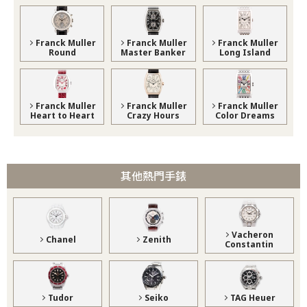
Franck Muller
Franck Muller
Franck Muller
Round
Master Banker
Long Island
Franck Muller
Franck Muller
Franck Muller
Heart to Heart
Crazy Hours
Color Dreams
其他熱門手錶
Vacheron
Chanel
Zenith
Constantin
Tudor
Seiko
TAG Heuer