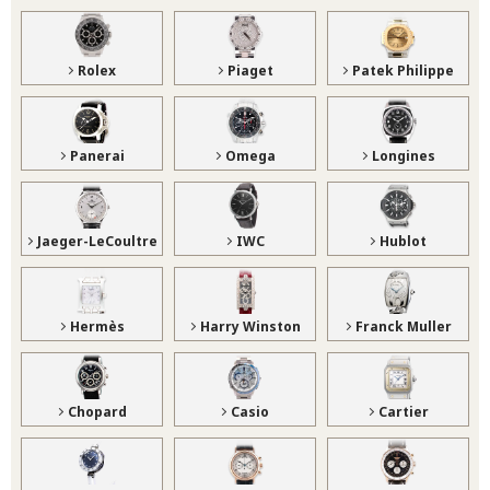
Rolex
Piaget
Patek Philippe
Panerai
Omega
Longines
Jaeger-LeCoultre
IWC
Hublot
Hermès
Harry Winston
Franck Muller
Chopard
Casio
Cartier