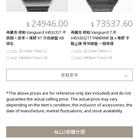
24946.00
73537.60
$
$
弗蘭克·穆勒 Vanguard V45SCDT 不
弗蘭克·穆勒 Vanguard 7 天
銹鋼 × 皮革 × 橡膠 AT 灰色錶盤 AB
V45S6SQTTTNRBRNR 鈦 x 橡膠 手
排名
動上鍊 骨架錶盤 一個等級
(Cedar Trees) x
2
(Cedar Trees) x
2
(Bath Tubs) x
26
(Bath Tubs) x
26
查看更多
*The above prices are for reference only (tax included) and do not
guarantee the actual selling price. The actual price may vary
depending on the item's condition, the inclusion of accessories, the
date of manufacture, market fluctuations, and stock availability.
ALLU收購什麼